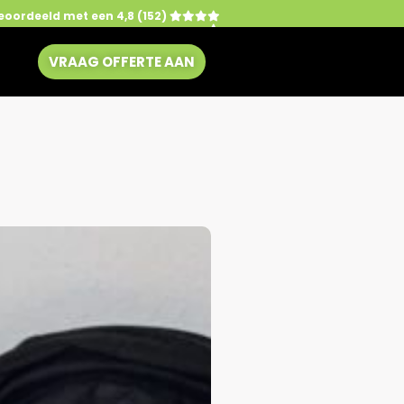
eoordeeld met een 4,8 (152)
VRAAG OFFERTE AAN