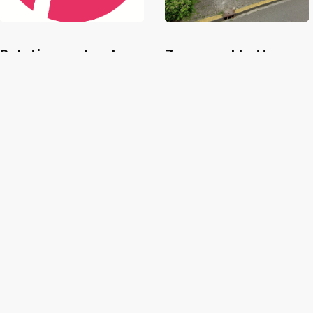
Relatiegeschenken
Zomerpakketten
in eigen
voor VCOG
huisstijlkleur voor
Beta Business Days