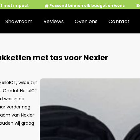
kt met impact
Passend binnen elk budget en wens
B
Showroom
Reviews
Over ons
Contact
kketten met tas voor Nexler
lloICT, wilde zijn
t. Omdat HelloICT
d was in de
ar verder nog
 naam van Nexler
houden wij graag