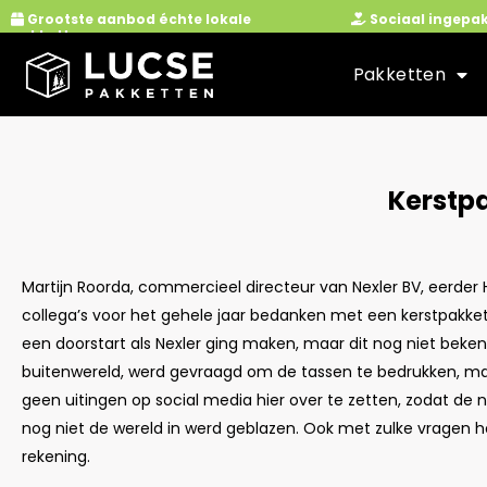
Ga
Grootste aanbod échte lokale
Sociaal ingepa
pakketten
naar
de
Pakketten
inhoud
Kerstpa
Martijn Roorda, commercieel directeur van Nexler BV, eerder He
collega’s voor het gehele jaar bedanken met een kerstpakke
een doorstart als Nexler ging maken, maar dit nog niet beken
buitenwereld, werd gevraagd om de tassen te bedrukken, ma
geen uitingen op social media hier over te zetten, zodat de
nog niet de wereld in werd geblazen. Ook met zulke vragen 
rekening.