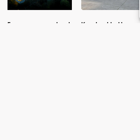
Een zomergeschenk
Kerstpakketten
naar alle
voor de Gemeent
thuisadressen van
Het Hogeland
de medewerkers
versturen voor de
Van Mesdag Kliniek
Pagina's
Tim Staal
Jesse de 
Historie