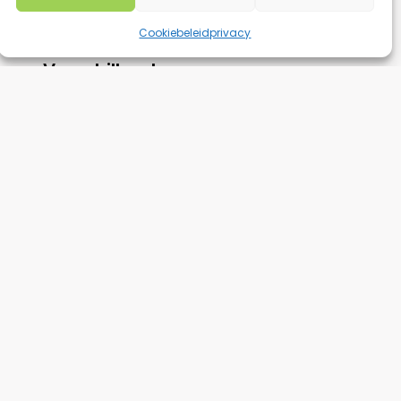
Cookiebeleid
privacy
Verschillende
e
Kerstpakketten
voor DHS
Haan
Heidi Leenman