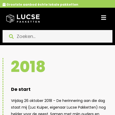
Ga
Grootste aanbod échte lokale pakketten
naar
de
inhoud
2018
De start
Vrijdag 26 oktober 2018 – De herinnering aan die dag
staat mij (Luc Kuiper, eigenaar Lucse Pakketten) nog
helder voor de geest. Samen met mijn ouders en