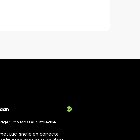
Haan
Heidi Leenman





ager Van Mossel Autolease
Een geweldig mooi kerstpakket
nuttige dingen in. Bedankt v
 met Luc, snelle en correcte
kerstpakket.