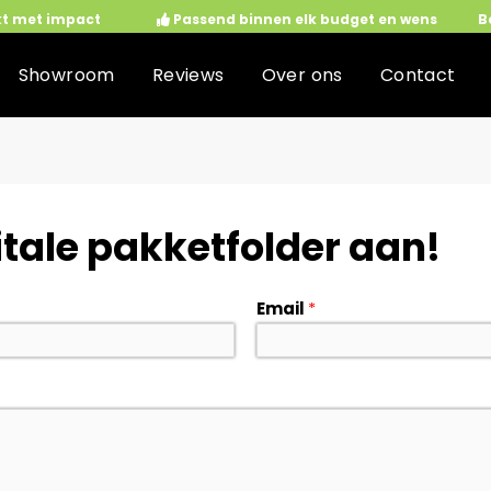
kt met impact
Passend binnen elk budget en wens
B
Showroom
Reviews
Over ons
Contact
itale pakketfolder aan!
Email
*