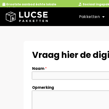
Ga
Grootste aanbod échte lokale
Sociaal ingepa
pakketten
naar
de
Pakketten
inhoud
Vraag hier de dig
Naam
*
Opmerking