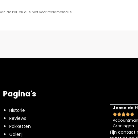
van de PDF en dus niet voor reclamemails.
Pagina's
Tim Staal
Jesse de 
Historie










Reviews
Accountman
Mooie kerstpakketen, leuke producten van
Pakketten
Groningen
ondernemingen/bedrijven in de buurt
Fijn contact
Galerij