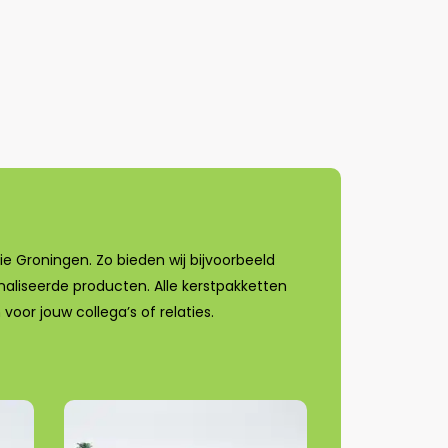
e Groningen. Zo bieden wij bijvoorbeeld
naliseerde producten. Alle kerstpakketten
oor jouw collega’s of relaties.