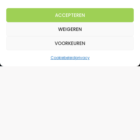
ACCEPTEREN
WEIGEREN
VOORKEUREN
Cookiebeleid
privacy
Een zomergeschenk naar alle
thuisadressen van de medewerkers
versturen voor de Van Mesdag Kliniek