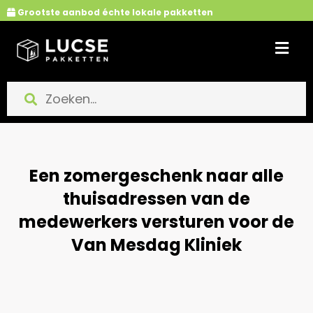
Ga
Grootste aanbod échte lokale pakketten
naar
de
inhoud
Een zomergeschenk naar alle
thuisadressen van de
medewerkers versturen voor de
Van Mesdag Kliniek