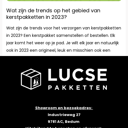
het
Wat zijn de trends op het gebied van
gebied
kerstpakketten in 2023?
van
kerstpakketten
Wat zijn de trends voor het verzorgen van kerstpakketten
in
in 2023? Een kerstpakket samenstellen of bestellen. Elk
2023?
jaar komt het weer op je pad. Je wilt elk jaar en natuurlijk
ook in 2023 een origineel, leuk en misschien ook een
duurzaam kerstpakket aan je personeel of collega’s
geven ter waardering voor het geleverde werk. Ik […]
Meer lezen »
Showroom en bezoekadres:
Industrieweg 27
9781 AC, Bedum