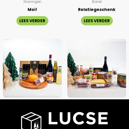
Groningen
Borrel
Moi!
Relatiegeschenk
LEES VERDER
LEES VERDER
Groningen
Groningen
Bierlijk Gronings
Kerstpakket Gronings
Kerstfestijn Pakket
Smikkelmandje
LEES VERDER
LEES VERDER