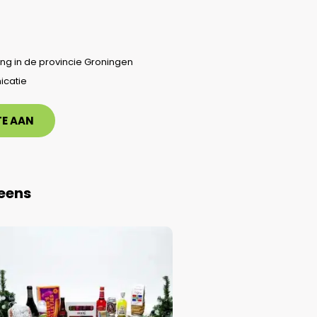
ing in de provincie Groningen
icatie
E AAN
 eens