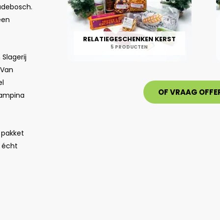
Oudebosch.
een
RELATIEGESCHENKEN KERST
5 PRODUCTEN
Slagerij
 Van
el
OF VRAAG OFFE
Campina
 pakket
n écht