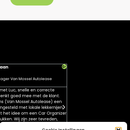
Haan
Heidi Leenman





ager Van Mossel Autolease
Een geweldig mooi kerstpakket
nuttige dingen in. Bedankt v
 met Luc, snelle en correcte
kerstpakket.
denkt goed mee met de klant.
ns (Van Mossel Autolease) een
gesteld met lokale lekkernijen
 het idee om een Car Organizer
ukken. Wij zijn zeer tevreden,
! Ook je samenwerking met de