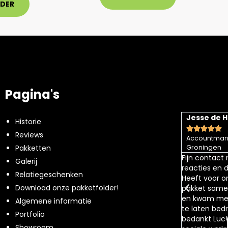
RDER
Pagina's
Tim Staal
Jesse de 
Historie










Reviews
Accountman
Mooie kerstpakketen, leuke producten van
Pakketten
Groningen
ondernemingen/bedrijven in de buurt
Fijn contact
Galerij
reacties en 
Relatiegeschenken
Heeft voor o
Download onze pakketfolder!
pakket samen
en kwam met
Algemene informatie
te laten bedr
Portfolio
bedankt Luc
Showroom