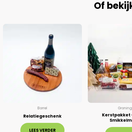
Of beki
Borrel
Gronin
Kerstpakket
Relatiegeschenk
Smikkelm
LEES VERDER