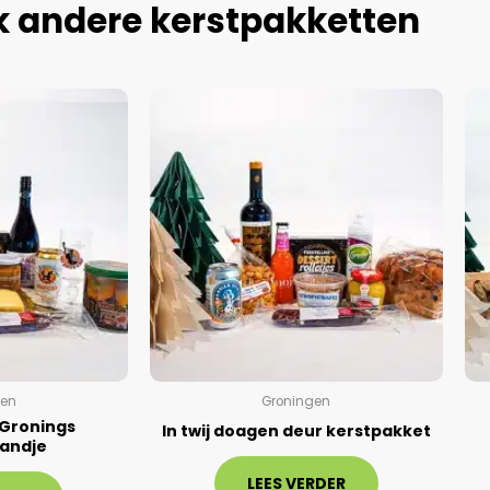
jk andere kerstpakketten
gen
Groningen
 Gronings
In twij doagen deur kerstpakket
andje
LEES VERDER