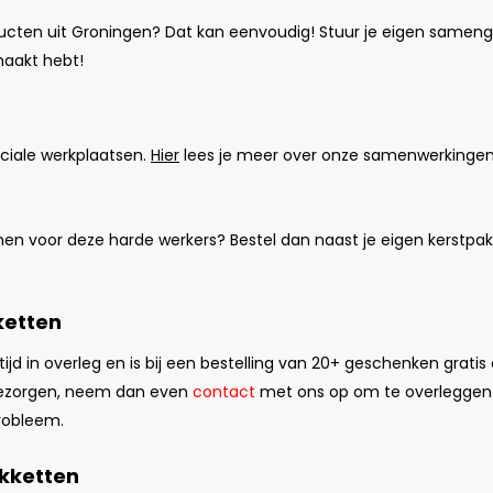
oducten uit Groningen? Dat kan eenvoudig! Stuur je eigen samen
emaakt hebt!
ociale werkplaatsen.
Hier
lees je meer over onze samenwerkingen. 
kenen voor deze harde werkers? Bestel dan naast je eigen kerstpa
ketten
d in overleg en is bij een bestelling van 20+ geschenken gratis 
 bezorgen, neem dan even
contact
met ons op om te overleggen 
probleem.
akketten