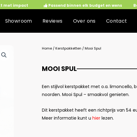
kt met impact
Passend binnen elk budget en wens
B
Showroom
Reviews
Over ons
Contact
Home
/
Kerstpakketten
/ Mooi Spul
MOOI SPUL
Een stijlvol kerstpakket met o.a. limoncello, 
noorden. Mooi Spul – smaakvol genieten.
Dit kerstpakket heeft een richtprijs van 54 e
Meer informatie kunt u
hier
lezen.