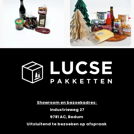
Borrel
Groningen
Groninger Borrel
Relatiegeschenk
Kerstpakket
LEES VERDER
LEES VERDER
Showroom en bezoekadres:
Industrieweg 27
9781 AC, Bedum
Uitsluitend te bezoeken op afspraak