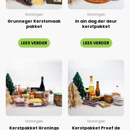
Groningen
Groningen
Grunneger Kerstsmaak
In ain dag der deur
pakket
kerstpakket
Gewaardeerd
Gewaardeerd
0
0
LEES VERDER
LEES VERDER
uit
uit
5
5
Groningen
Groningen
Kerstpakket Gronings
Kerstpakket Proef de