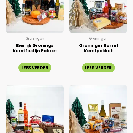
Groningen
Groningen
Bierlijk Gronings
Groninger Borrel
Kerstfestijn Pakket
Kerstpakket
Gewaardeerd
Gewaardeerd
0
0
LEES VERDER
LEES VERDER
uit
uit
5
5