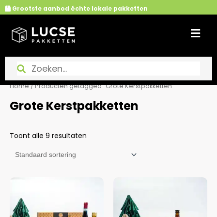
Ga
Grootste aanbod échte lokale pakketten
naar
de
inhoud
Home
/ Producten getagged “Grote Kerstpakketten”
Grote Kerstpakketten
Toont alle 9 resultaten