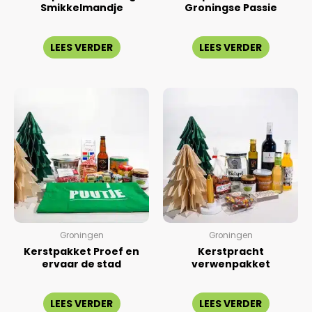
Smikkelmandje
Groningse Passie
Gewaardeerd
Gewaardeerd
0
0
LEES VERDER
LEES VERDER
uit
uit
5
5
Groningen
Groningen
Kerstpakket Proef en
Kerstpracht
ervaar de stad
verwenpakket
Gewaardeerd
Gewaardeerd
0
0
LEES VERDER
LEES VERDER
uit
uit