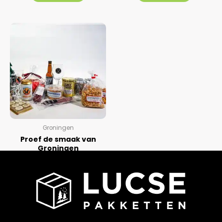
5
5
Groningen
Proef de smaak van
Groningen
Gewaardeerd
0
LEES VERDER
uit
5