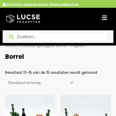
Ga
Grootste aanbod échte lokale pakketten
naar
de
inhoud
Home
/
Producten getagged “Borrel”
/ Pagina 2
Borrel
Resultaat 13–15 van de 15 resultaten wordt getoond