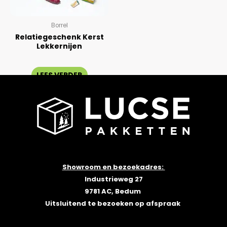
Borrel
Relatiegeschenk Kerst
Lekkernijen
Gewaardeerd
0
LEES VERDER
uit
5
←
1
2
Showroom en bezoekadres:
Industrieweg 27
9781 AC, Bedum
Uitsluitend te bezoeken op afspraak