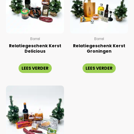
Borrel
Borrel
Relatiegeschenk Kerst
Relatiegeschenk Kerst
Delicious
Groningen
Gewaardeerd
Gewaardeerd
0
0
LEES VERDER
LEES VERDER
uit
uit
5
5